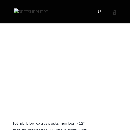
[et_pb_blog_extras posts_number=»12″
include_categories=»4″ show_more=»off»