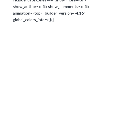
show_author=»off» show_comments=»off»
animation=»top» _builder_version=»4.16″
global_colors_info=»{}»]
Novedades
¡LAS VACACIONES
COMIENZAN CON
DESCUENTOS!
Feb 6, 2018
Novedades